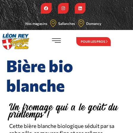
Nos magasins
Sallanches
Domancy
POUR LES PROS
Bière bio
blanche
Un fromage qui a le goût du
printemps !
Cette bière blanche biologique séduit par sa